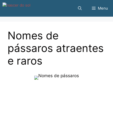
Pular
Menu
para
o
conteúdo
Nomes de
pássaros atraentes
e raros