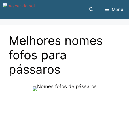
Pular
Menu
para
o
conteúdo
Melhores nomes
fofos para
pássaros