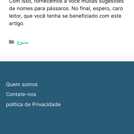
Com isso, fornecemos a você muitas sugestões
de nomes para pássaros. No final, espero, caro
leitor, que você tenha se beneficiado com este
artigo.
Categorias
متنوع
Quem somos
Contate-nos
política de Privacidade