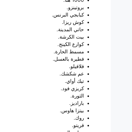
1000 هنا.
بروتينزو.
كبابجي البرنس.
كوش ريزا.
حاتي المدينة.
بيت الكرشة.
كوارع الكينج.
مسمط الحارة.
فطيرة بالعسل.
فلافيلو.
عم شكشك.
تيك أواي.
كريزي فود.
الثورة.
باراديز.
بيتزا هاوس.
روك.
فريتو.