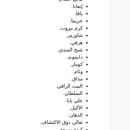
إيفانا.
يافا.
جرينتا.
كرم بيروت.
شاورمر.
هرفي.
شيخ المندي.
دايموند.
كومار.
وئام.
مذاق.
البيت الراقي.
السلطان.
علي بابا.
الأكيل.
الدهان.
تعالى دوق الاكتشاف.
كبدة وسجق.