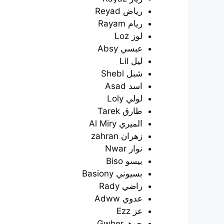
رياض Reyad
ريام Rayam
لوز Loz
عبسي Absy
ليل Lil
شبل Shebl
اسد Asad
لولي Loly
طارق Tarek
الميري Al Miry
زهران zahran
نوار Nwar
بيسو Biso
بسيوني Basiony
راضي Rady
عدوي Adww
عز Ezz
جوهرGwher