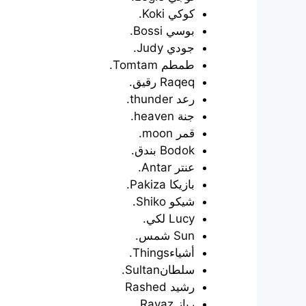
كوكي Koki.
بوسي Bossi.
جودي Judy.
طمطم Tomtam.
Raqeq رقيق.
رعد thunder.
جنة heaven.
قمر moon.
Bodok بندق.
عنتر Antar.
بازيكا Pakiza.
شيكو Shiko.
Lucy لكي.
Sun شمس.
أشياءThings.
سلطانSultan.
رشيد Rashed
رياز Rayaz