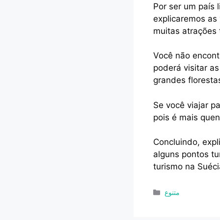
Por ser um país 
explicaremos as 
muitas atrações t
Você não encont
poderá visitar a
grandes floresta
Se você viajar p
pois é mais que
Concluindo, exp
alguns pontos tu
turismo na Suéc
Categorias
متنوع