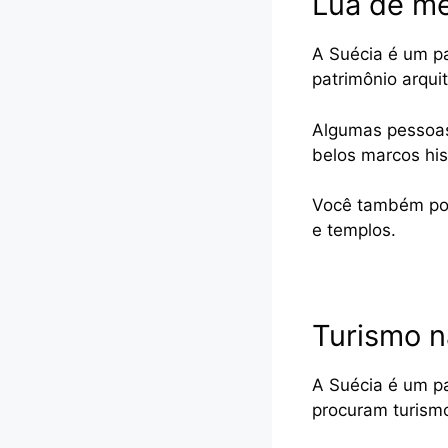
Lua de me
A Suécia é um pa
patrimônio arqui
Algumas pessoas
belos marcos his
Você também pode
e templos.
Turismo n
A Suécia é um pa
procuram turism