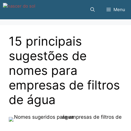
Pular
Menu
para
o
conteúdo
15 principais
sugestões de
nomes para
empresas de filtros
de água