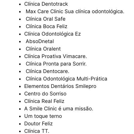
Clínica Dentotrack
Max Care Clinic Sua clínica odontológica.
Clínica Oral Safe
Clínica Boca Feliz
Clínica Odontológica Ez
AbsoDnetal
Clínica Oralent
Clínica Proativa Vimacare.
Clínica Pronta para Sorrir.
Clínica Dentocare.
Clínica Odontológica Multi-Prática
Elementos Dentários Smilepro
Centro do Sorriso
Clínica Real Feliz
A Smile Clinic é uma missão.
Um toque terno
Doutor Feliz
Clínica TT.