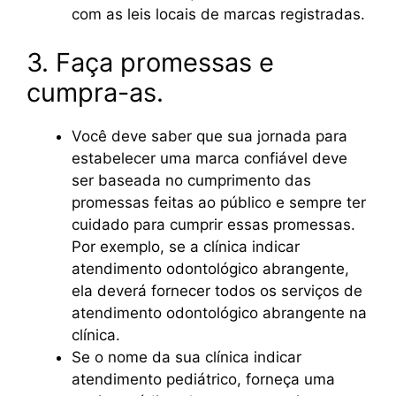
com as leis locais de marcas registradas.
3. Faça promessas e
cumpra-as.
Você deve saber que sua jornada para
estabelecer uma marca confiável deve
ser baseada no cumprimento das
promessas feitas ao público e sempre ter
cuidado para cumprir essas promessas.
Por exemplo, se a clínica indicar
atendimento odontológico abrangente,
ela deverá fornecer todos os serviços de
atendimento odontológico abrangente na
clínica.
Se o nome da sua clínica indicar
atendimento pediátrico, forneça uma