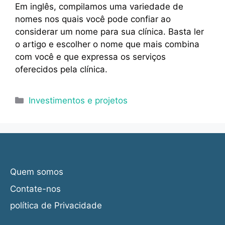
Em inglês, compilamos uma variedade de
nomes nos quais você pode confiar ao
considerar um nome para sua clínica. Basta ler
o artigo e escolher o nome que mais combina
com você e que expressa os serviços
oferecidos pela clínica.
Categorias
Investimentos e projetos
Quem somos
Contate-nos
política de Privacidade