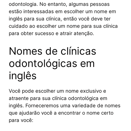
odontologia. No entanto, algumas pessoas
estão interessadas em escolher um nome em
inglês para sua clínica, então você deve ter
cuidado ao escolher um nome para sua clínica
para obter sucesso e atrair atenção.
Nomes de clínicas
odontológicas em
inglês
Você pode escolher um nome exclusivo e
atraente para sua clínica odontológica em
inglês. Forneceremos uma variedade de nomes
que ajudarão você a encontrar o nome certo
para você: