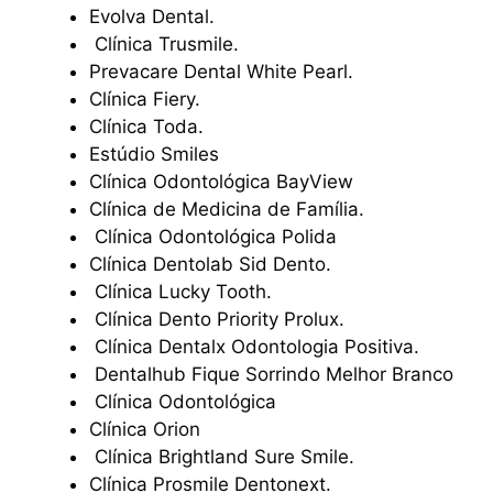
Evolva Dental.
Clínica Trusmile.
Prevacare Dental White Pearl.
Clínica Fiery.
Clínica Toda.
Estúdio Smiles
Clínica Odontológica BayView
Clínica de Medicina de Família.
Clínica Odontológica Polida
Clínica Dentolab Sid Dento.
Clínica Lucky Tooth.
Clínica Dento Priority Prolux.
Clínica Dentalx Odontologia Positiva.
Dentalhub Fique Sorrindo Melhor Branco
Clínica Odontológica
Clínica Orion
Clínica Brightland Sure Smile.
Clínica Prosmile Dentonext.