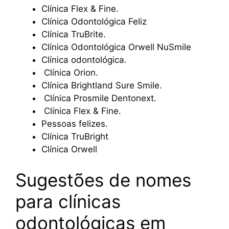
Clínica Flex & Fine.
Clínica Odontológica Feliz
Clínica TruBrite.
Clínica Odontológica Orwell NuSmile
Clínica odontológica.
Clínica Orion.
Clínica Brightland Sure Smile.
Clínica Prosmile Dentonext.
Clínica Flex & Fine.
Pessoas felizes.
Clínica TruBright
Clínica Orwell
Sugestões de nomes
para clínicas
odontológicas em