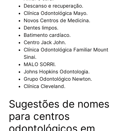
Descanso e recuperação.
Clínica Odontológica Mayo.
Novos Centros de Medicina.
Dentes limpos.
Batimento cardíaco.
Centro Jack John.
Clínica Odontológica Familiar Mount
Sinai.
MALO SORRI.
Johns Hopkins Odontologia.
Grupo Odontológico Newton.
Clínica Cleveland.
Sugestões de nomes
para centros
odontológicos em