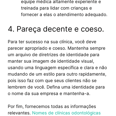
equipe médica altamente experiente e
treinada para lidar com crianças e
fornecer a elas o atendimento adequado.
4. Pareça decente e coeso.
Para ter sucesso na sua clínica, você deve
parecer apropriado e coeso. Mantenha sempre
um arquivo de diretrizes de identidade para
manter sua imagem de identidade visual,
usando uma linguagem específica e clara e não
mudando de um estilo para outro rapidamente,
pois isso faz com que seus clientes não se
lembrem de você. Defina uma identidade para
o nome da sua empresa e mantenha-a.
Por fim, fornecemos todas as informações
relevantes.
Nomes de clínicas odontológicas