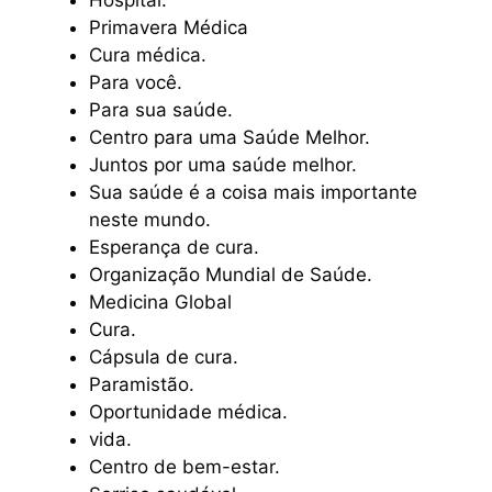
Hospital.
Primavera Médica
Cura médica.
Para você.
Para sua saúde.
Centro para uma Saúde Melhor.
Juntos por uma saúde melhor.
Sua saúde é a coisa mais importante
neste mundo.
Esperança de cura.
Organização Mundial de Saúde.
Medicina Global
Cura.
Cápsula de cura.
Paramistão.
Oportunidade médica.
vida.
Centro de bem-estar.