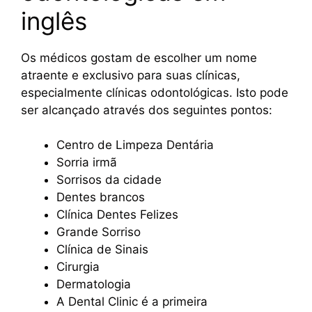
inglês
Os médicos gostam de escolher um nome
atraente e exclusivo para suas clínicas,
especialmente clínicas odontológicas. Isto pode
ser alcançado através dos seguintes pontos:
Centro de Limpeza Dentária
Sorria irmã
Sorrisos da cidade
Dentes brancos
Clínica Dentes Felizes
Grande Sorriso
Clínica de Sinais
Cirurgia
Dermatologia
A Dental Clinic é a primeira