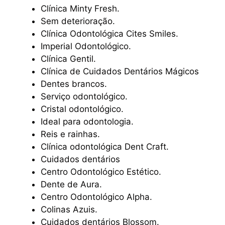
Clínica Minty Fresh.
Sem deterioração.
Clínica Odontológica Cites Smiles.
Imperial Odontológico.
Clínica Gentil.
Clínica de Cuidados Dentários Mágicos
Dentes brancos.
Serviço odontológico.
Cristal odontológico.
Ideal para odontologia.
Reis e rainhas.
Clínica odontológica Dent Craft.
Cuidados dentários
Centro Odontológico Estético.
Dente de Aura.
Centro Odontológico Alpha.
Colinas Azuis.
Cuidados dentários Blossom.