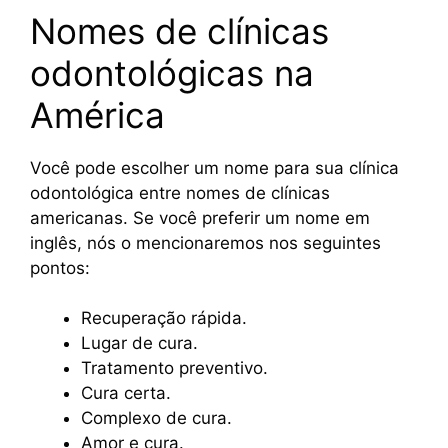
Nomes de clínicas
odontológicas na
América
Você pode escolher um nome para sua clínica
odontológica entre nomes de clínicas
americanas. Se você preferir um nome em
inglês, nós o mencionaremos nos seguintes
pontos:
Recuperação rápida.
Lugar de cura.
Tratamento preventivo.
Cura certa.
Complexo de cura.
Amor e cura.