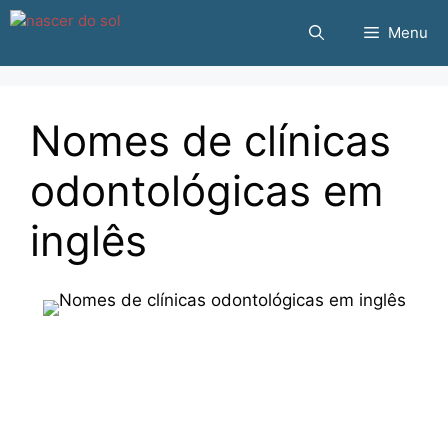
Pular
Menu
para
o
conteúdo
Nomes de clínicas
odontológicas em
inglês