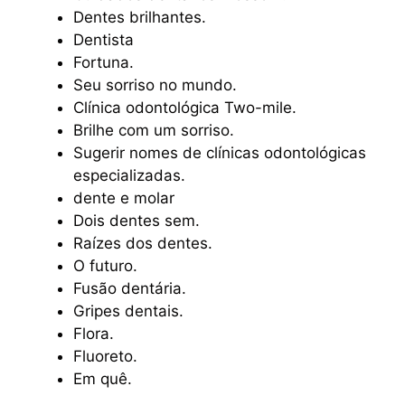
Dentes brilhantes.
Dentista
Fortuna.
Seu sorriso no mundo.
Clínica odontológica Two-mile.
Brilhe com um sorriso.
Sugerir nomes de clínicas odontológicas
especializadas.
dente e molar
Dois dentes sem.
Raízes dos dentes.
O futuro.
Fusão dentária.
Gripes dentais.
Flora.
Fluoreto.
Em quê.