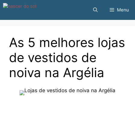
Pular
Menu
para
o
conteúdo
As 5 melhores lojas
de vestidos de
noiva na Argélia