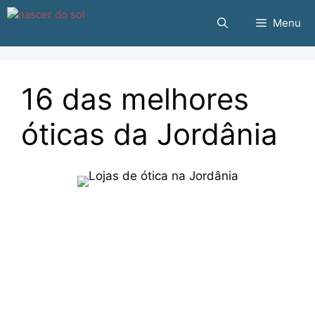
Pular
Menu
para
o
conteúdo
16 das melhores
óticas da Jordânia