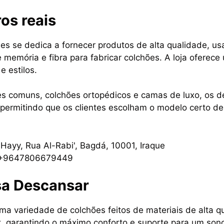
ros reais
ses se dedica a fornecer produtos de alta qualidade, 
 memória e fibra para fabricar colchões. A loja ofere
e estilos.
es comuns, colchões ortopédicos e camas de luxo, os d
permitindo que os clientes escolham o modelo certo d
Hayy, Rua Al-Rabi', Bagdá, 10001, Iraque
: +9647806679449
sa
Descansar
ma variedade de colchões feitos de materiais de alta
, garantindo o máximo conforto e suporte para um sono