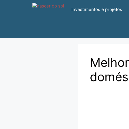
Pular
Investimentos e projetos
para
o
conteúdo
Melhor
domés