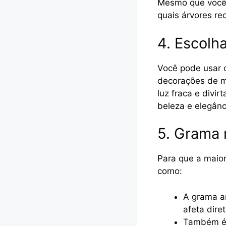
Mesmo que você q
quais árvores r
4. Escolh
Você pode usar o
decorações de m
luz fraca e divi
beleza e elegânci
5. Grama n
Para que a maior
como:
A grama ar
afeta dire
Também é m