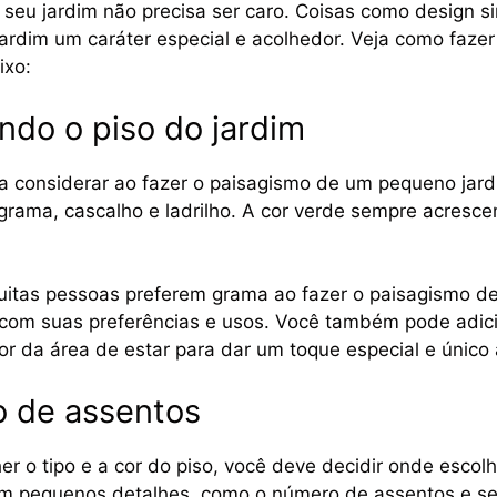
seu jardim não precisa ser caro. Coisas como design si
ardim um caráter especial e acolhedor. Veja como fazer
ixo:
endo o piso do jardim
 a considerar ao fazer o paisagismo de um pequeno jardi
 grama, cascalho e ladrilho. A cor verde sempre acresc
uitas pessoas preferem grama ao fazer o paisagismo d
 com suas preferências e usos. Você também pode adi
dor da área de estar para dar um toque especial e único 
o de assentos
er o tipo e a cor do piso, você deve decidir onde esco
em pequenos detalhes, como o número de assentos e se