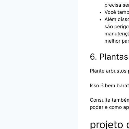
precisa se
Você tamb
Além disso
são perigo
manutenção
melhor pa
6. Planta
Plante arbustos 
Isso é bem bara
Consulte também 
podar e como apa
projeto 