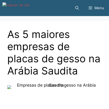
Pular
Menu
para
o
conteúdo
As 5 maiores
empresas de
placas de gesso na
Arábia Saudita