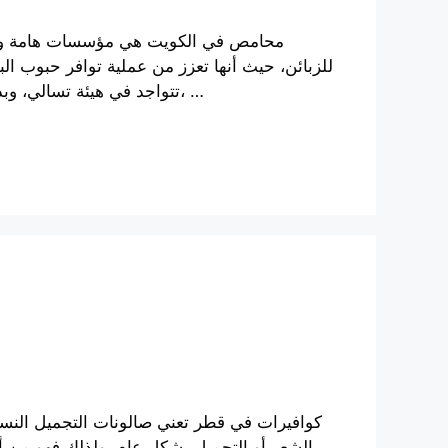
محامص في الكويت هي مؤسسات هامة وضروري
للزبائن، حيث أنها تعزز من عملية توافر حبوب الب
تتواجد في هيئة تسالي، وبذلك فإن مهمة المحامص تمثل ضرورة كبرى بالمجتمع ولا يمكن التخلي والاستغناء عنها، …
كوافيرات في قطر تعني صالونات التجميل النسائي
الشعر أو التجميل بشكل عام، ولذلك فهو من أه