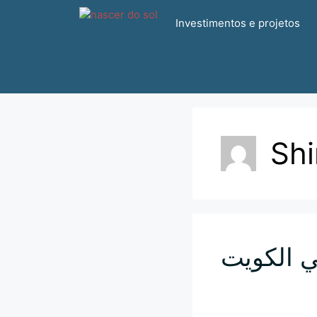
Pular
Investimentos e projetos
para
o
conteúdo
Sh