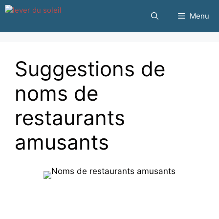
Passer
Menu
au
contenu
Suggestions de
noms de
restaurants
amusants