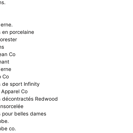
ns.
erne.
 en porcelaine
Forester
ns
Jean Co
hant
erne
p Co
de sport Infinity
 Apparel Co
 décontractés Redwood
ensorcelée
 pour belles dames
obe.
obe co.