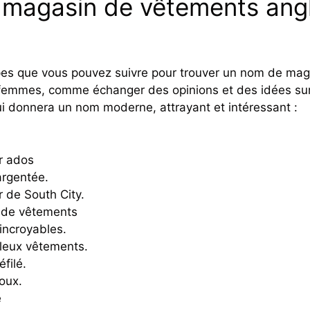
agasin de vêtements anglai
pes que vous pouvez suivre pour trouver un nom de magasi
femmes, comme échanger des opinions et des idées sur
i donnera un nom moderne, attrayant et intéressant :
r ados
argentée.
 de South City.
e de vêtements
incroyables.
leux vêtements.
filé.
joux.
e