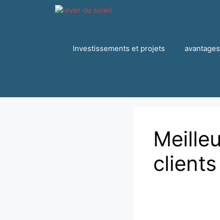
Passer
au
contenu
Investissements et projets
avantages
Meille
client