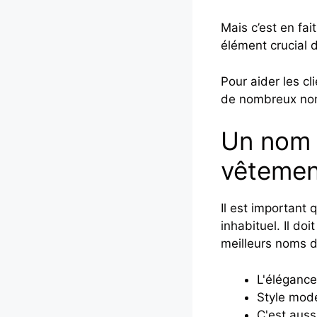
Mais c’est en fai
élément crucial 
Pour aider les cl
de nombreux noms
Un nom d
vêtemen
Il est important 
inhabituel. Il do
meilleurs noms 
L'élégance
Style mod
C'est auss