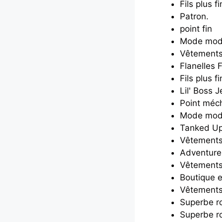
Fils plus fi
Patron.
point fin
Mode mod
Vêtements
Flanelles 
Fils plus fi
Lil' Boss 
Point méc
Mode mod
Tanked U
Vêtements 
Adventure
Vêtements
Boutique 
Vêtements
Superbe r
Superbe r