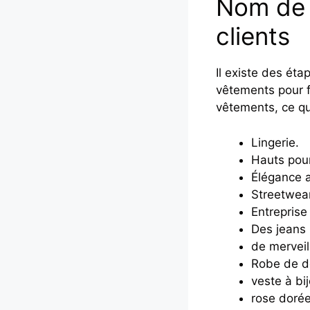
Nom de m
clients
Il existe des éta
vêtements pour 
vêtements, ce qu
Lingerie.
Hauts pou
Élégance 
Streetwear
Entrepris
Des jeans 
de merveil
Robe de dé
veste à bi
rose doré