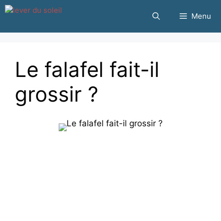
Passer
Menu
au
contenu
Le falafel fait-il
grossir ?