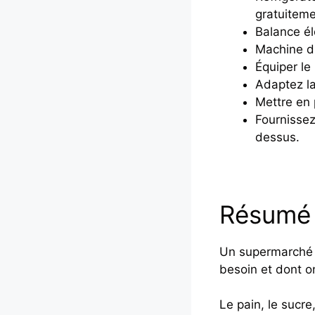
gratuiteme
Balance é
Machine d
Équiper le 
Adaptez la
Mettre en 
Fournissez
dessus.
Résumé 
Un supermarché e
besoin et dont on
Le pain, le sucre,