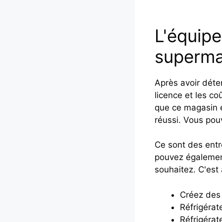
L'équipe
superm
Après avoir déte
licence et les c
que ce magasin e
réussi. Vous pou
Ce sont des entre
pouvez également
souhaitez. C'est
Créez des
Réfrigérat
Réfrigérat