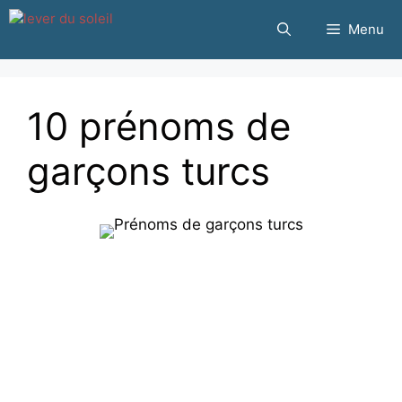
Passer
Menu
au
contenu
10 prénoms de
garçons turcs