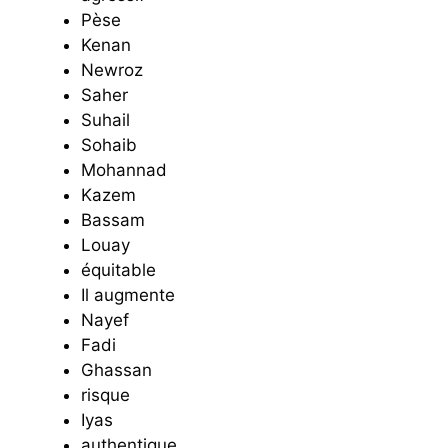
Pèse
Kenan
Newroz
Saher
Suhail
Sohaib
Mohannad
Kazem
Bassam
Louay
équitable
Il augmente
Nayef
Fadi
Ghassan
risque
Iyas
authentique