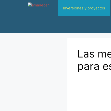
Saltar
Inversiones y proyectos
al
contenido
Las me
para e