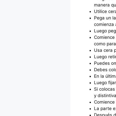
manera que
Utilice cer
Pega un la
comienza a 
Luego pega
Comience a
como para 
Usa cera p
Luego reti
Puedes omi
Debes colo
En la últi
Luego fija
Si colocas
y distintiva
Comience a
La parte e
Después de