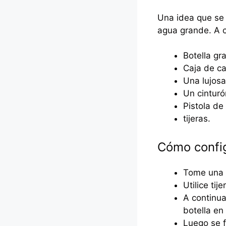
Una idea que se 
agua grande. A c
Botella gr
Caja de ca
Una lujosa
Un cintur
Pistola de
tijeras.
Cómo config
Tome una b
Utilice tij
A continua
botella en 
Luego se fi