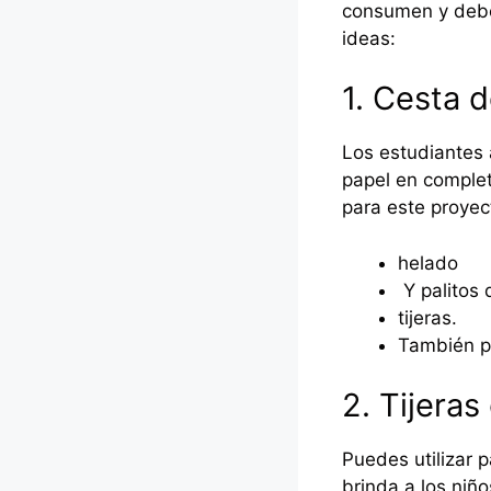
consumen y deben
ideas:
1. Cesta 
Los estudiantes
papel en complet
para este proyec
helado
Y palitos 
tijeras.
También p
2. Tijeras
Puedes utilizar 
brinda a los niño