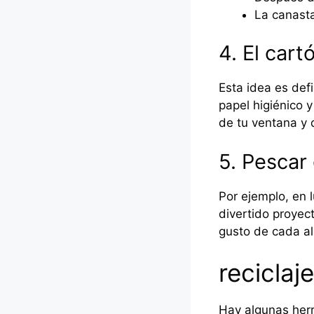
La canasta
4. El cart
Esta idea es def
papel higiénico y
de tu ventana y 
5. Pescar
Por ejemplo, en l
divertido proyec
gusto de cada a
reciclaj
Hay algunas herr