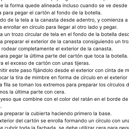
 la forma quede alineada incluso cuando se ve desde el
a para pegar el cartón al fondo de la botella.
do de la tela a la canasta desde adentro, y comienza a
enrollar en círculo para llegar al otro lado y pegar.
 un trozo circular de tela en el fondo de la botella desde
 preparar el exterior de la canasta consiguiendo un tr
rodear completamente el exterior de la canasta.
ara pegar la última parte del cartón que toca la botella.
ra el exceso de cartón con unas tijeras.
tir este paso fijándolo desde el exterior con cinta de m
car la tira de mimbre en forma de círculo en el exterior
ma fila se toman los extremos para preparar los círculos 
mos la última parte con cera.
 yeso que combine con el color del ratán en el borde d
.
 preparar la cubierta haciendo primero la base.
xterior del cartón se enrolla formando un círculo con u
 cubrir toda la fachada, se debe utilizar cera para pega