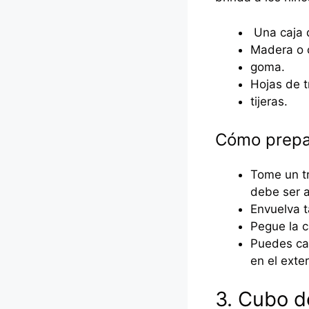
Una caja 
Madera o c
goma.
Hojas de t
tijeras.
Cómo prepar
Tome un tr
debe ser a
Envuelva t
Pegue la c
Puedes ca
en el exte
3. Cubo d