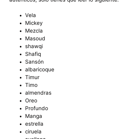
Vela
Mickey
Mezcla
Masoud
shawqi
Shafiq
Sansón
albaricoque
Timur
Timo
almendras
Oreo
Profundo
Manga
estrella
ciruela