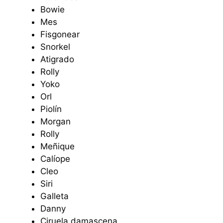
Bowie
Mes
Fisgonear
Snorkel
Atigrado
Rolly
Yoko
Orl
Piolín
Morgan
Rolly
Meñique
Calíope
Cleo
Siri
Galleta
Danny
Ciruela damascena