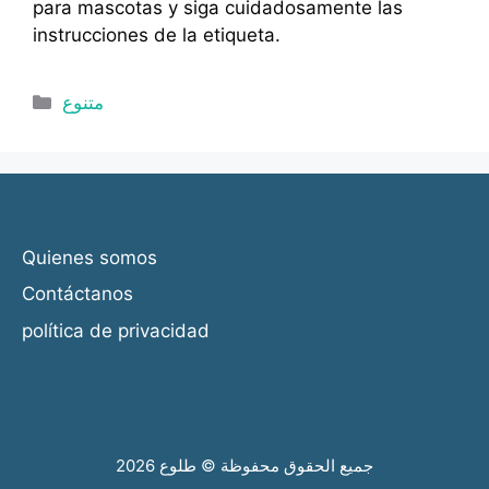
para mascotas y siga cuidadosamente las
instrucciones de la etiqueta.
Categorías
متنوع
Quienes somos
Contáctanos
política de privacidad
جميع الحقوق محفوظة © طلوع 2026