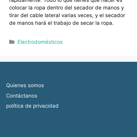
rápidamente. Todo lo que tienes que hacer es
colocar la ropa dentro del secador de manos y
tirar del cable lateral varias veces, y el secador
de manos hará el trabajo de secar la ropa.
Categorías
Electrodomésticos
Quienes somos
Contáctanos
política de privacidad